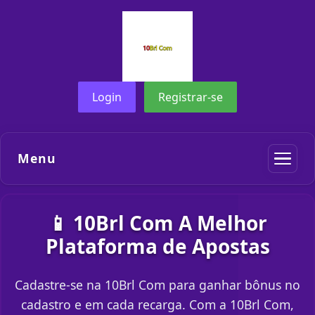
Login
Registrar-se
Menu
📱 10Brl Com A Melhor
Plataforma de Apostas
Cadastre-se na 10Brl Com para ganhar bônus no
cadastro e em cada recarga. Com a 10Brl Com,