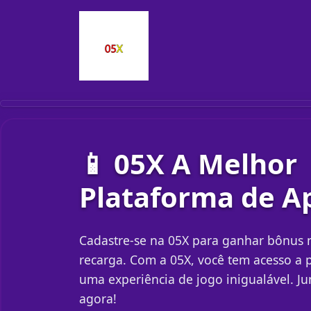
📱 05X A Melhor
Plataforma de A
Cadastre-se na 05X para ganhar bônus 
recarga. Com a 05X, você tem acesso a 
uma experiência de jogo inigualável. J
agora!