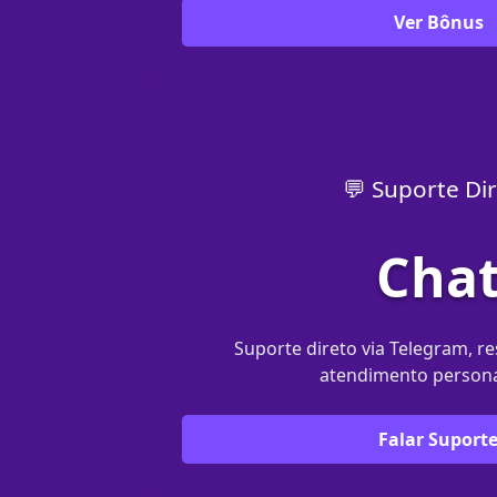
Ver Bônus
💬 Suporte Di
Cha
Suporte direto via Telegram, r
atendimento persona
Falar Suport