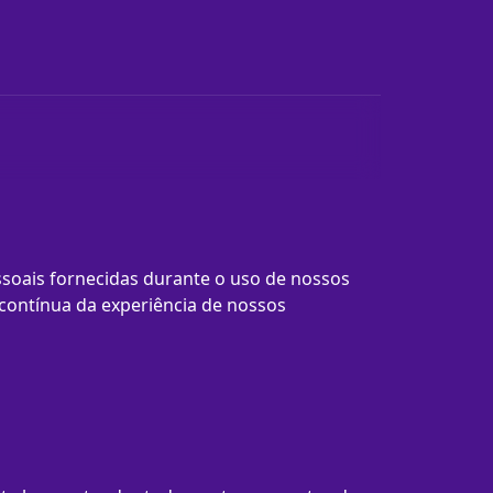
ssoais fornecidas durante o uso de nossos
 contínua da experiência de nossos