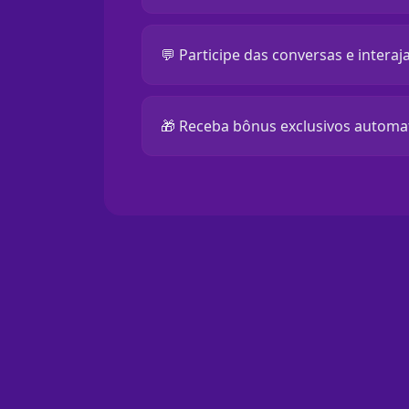
💬 Participe das conversas e interaj
🎁 Receba bônus exclusivos autom