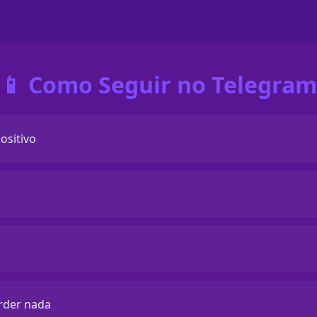
📱 Como Seguir no Telegram
ositivo
erder nada