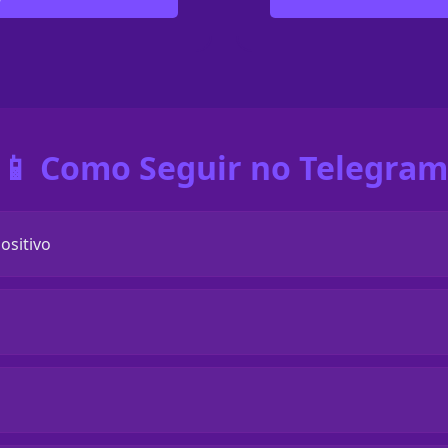
📱 Como Seguir no Telegram
ositivo