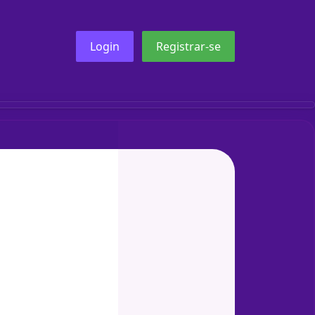
Login
Registrar-se