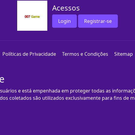
Acessos
Login
Registrar-se
Políticas de Privacidade
Termos e Condições
Sitemap
de
 usuários e está empenhada em proteger todas as informaçõ
os coletados são utilizados exclusivamente para fins de m